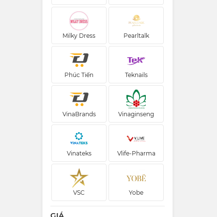
Milky Dress
Pearltalk
Phúc Tiến
Teknails
VinaBrands
Vinaginseng
Vinateks
Vlife-Pharma
VSC
Yobe
GIÁ