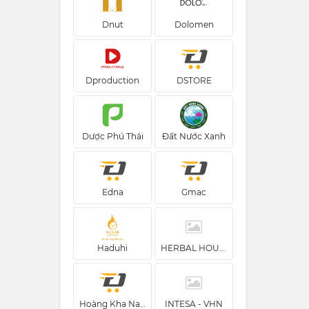
Dnut
Dolomen
Dproduction
DSTORE
Dược Phú Thái
Đất Nước Xanh
Edna
Gmac
Haduhi
HERBAL HOUSE
Hoàng Kha Nam
INTESA - VHN