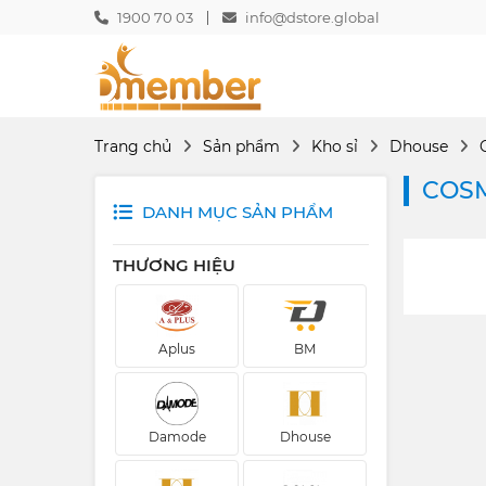
1900 70 03
info@dstore.global
Trang chủ
Sản phẩm
Kho sỉ
Dhouse
COSM
DANH MỤC SẢN PHẨM
THƯƠNG HIỆU
Aplus
BM
Damode
Dhouse