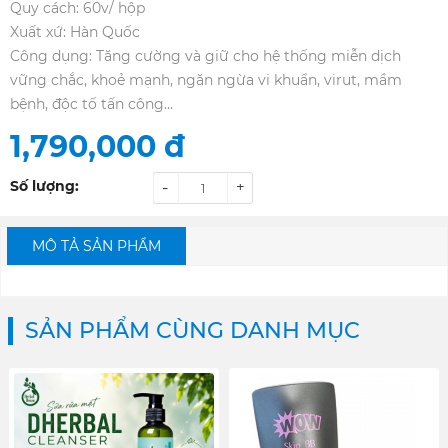
Quy cách: 60v/ hộp
Xuất xứ: Hàn Quốc
Công dụng: Tăng cường và giữ cho hệ thống miễn dịch
vững chắc, khoẻ mạnh, ngăn ngừa vi khuẩn, virut, mầm
bệnh, độc tố tấn công...
1,790,000
đ
Số lượng:
-
+
MÔ TẢ SẢN PHẨM
SẢN PHẨM CÙNG DANH MỤC