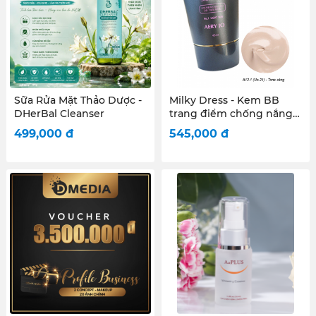
Sữa Rửa Mặt Thảo Dược -
Milky Dress - Kem BB
DHerBal Cleanser
trang điểm chống nắng
cao - Aery Jo Wow Skin
499,000
đ
545,000
đ
BB No 21 SPF 30PA +++ -
tông sáng (45ml)