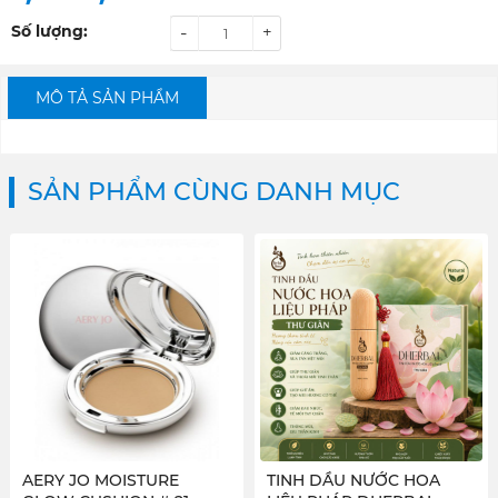
Số lượng:
-
+
MÔ TẢ SẢN PHẨM
SẢN PHẨM CÙNG DANH MỤC
AERY JO MOISTURE
TINH DẦU NƯỚC HOA