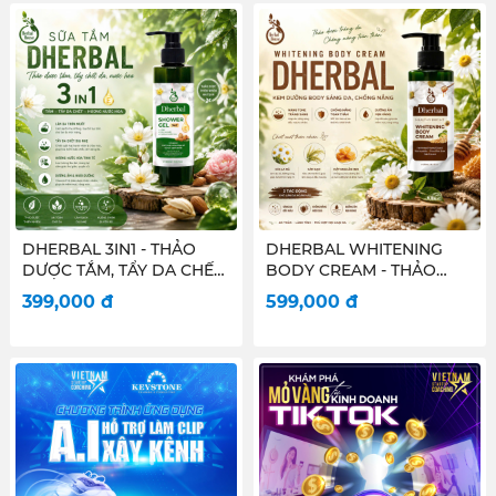
DHERBAL 3IN1 - THẢO
DHERBAL WHITENING
DƯỢC TẮM, TẨY DA CHẾT,
BODY CREAM - THẢO
NƯỚC HOA CHO NỮ
DƯỢC SÁNG DA CHỐNG
399,000
đ
599,000
đ
NẮNG TOÀN THÂN