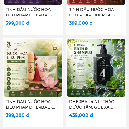
TINH DẦU NƯỚC HOA
TINH DẦU NƯỚC HOA
LIỆU PHÁP DHERBAL -
LIỆU PHÁP DHERBAL -
XOA DỊU
THƯ THÁI
399,000
đ
399,000
đ
TINH DẦU NƯỚC HOA
DHERBAL 4IN1 - THẢO
LIỆU PHÁP DHERBAL -
DƯỢC TẮM, GỘI, XẢ,
THƯ GIÃN
NƯỚC HOA CHO NAM
399,000
đ
439,000
đ