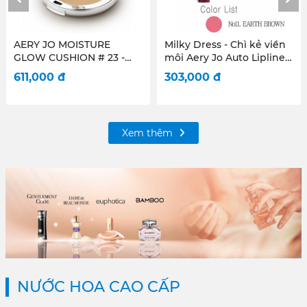
Milky Dress - Chì kẻ viền
Milky Dress - Phấn mắt
môi Aery Jo Auto Lipliner
Aery Jo Color Party Eye
- #No11 - Earth Brown
Shadow #No 102 Green
303,000
đ
325,000
đ
Party
Xem thêm
NƯỚC HOA CAO CẤP