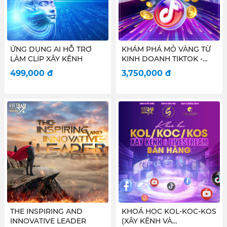
ỨNG DỤNG AI HỖ TRỢ
KHÁM PHÁ MỎ VÀNG TỪ
LÀM CLIP XÂY KÊNH
KINH DOANH TIKTOK -
new
499,000
đ
3,750,000
đ
THE INSPIRING AND
KHOÁ HỌC KOL-KOC-KOS
INNOVATIVE LEADER
(XÂY KÊNH VÀ