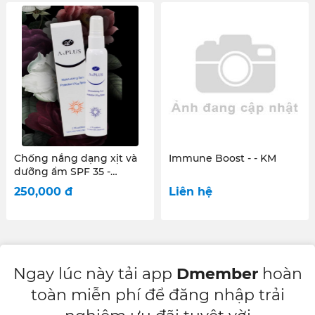
Chống nắng dạng xịt và
Immune Boost - - KM
dưỡng ẩm SPF 35 -
MOISTURIZING SUN
250,000
đ
Liên hệ
PROTECTION UV SPRAY
SPF 35 80ML
Ngay lúc này tải app
Dmember
hoàn
toàn miễn phí để đăng nhập trải