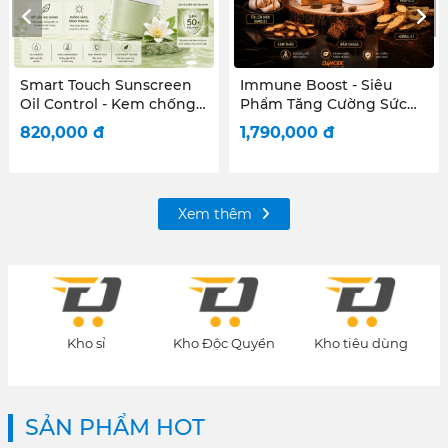
Immune Boost - Siêu
Micellar Water Oil Control
Phẩm Tăng Cường Sức
- Tẩy trang Da dầu, mụn,
Đề Kháng Toàn Diện
hỗn hợp
1,790,000
đ
714,000
đ
Xem thêm
Kho Độc Quyền
Kho tiêu dùng
Kho quà tặng
SẢN PHẨM HOT