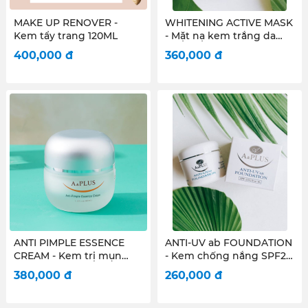
MAKE UP RENOVER -
WHITENING ACTIVE MASK
Kem tẩy trang 120ML
- Mặt nạ kem trắng da
120ml
400,000
đ
360,000
đ
ANTI PIMPLE ESSENCE
ANTI-UV ab FOUNDATION
CREAM - Kem trị mụn
- Kem chống nắng SPF25
30ml
30ml
380,000
đ
260,000
đ