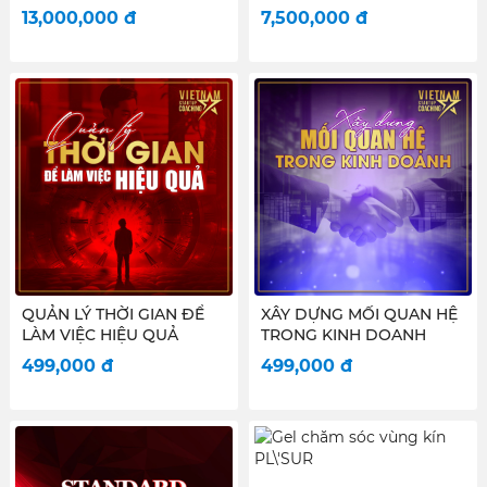
LIVESTREAM BÁN HÀNG)
13,000,000
đ
7,500,000
đ
QUẢN LÝ THỜI GIAN ĐỂ
XÂY DỰNG MỐI QUAN HỆ
LÀM VIỆC HIỆU QUẢ
TRONG KINH DOANH
499,000
đ
499,000
đ