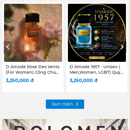
D Amode 1957 - Unisex (
D Amode Le Jour - Unisex
Men,Women, LGBT) Quý
(Men, Women, LGBT)
Ông thành đạt - Quý Cô
Chàng trai nhiệt huyết -
3,250,000
đ
3,250,000
đ
Quyền lực
Cô nàng cá tính
Xem thêm